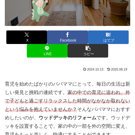
X
Facebook
はてブ
LINE
コピー
2024.10.13
2025.08.19
育児を始めたばかりのパパママにとって、毎日の生活は新
しい発見と挑戦の連続です。
家の中での育児に追われ、外
で子どもと過ごすリラックスした時間がなかなか取れない
という悩みを抱えていませんか？
そんなパパママにおすす
めしたいのが、
ウッドデッキのリフォーム
です。ウッドデ
ッキを設置することで、家の中の一部を外の空間に変え、
育児をもっと楽しく、快適にすることができます。