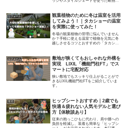
ッシやスタイルシェードを使った断熱対
策で、冷暖房費をグッと節約できます。
戸建て住宅の光熱費に悩む夫婦必見の記
事です。
観葉植物のために冬は温室を活用
リフォーム
してみよう！｜タカショーの温室
を実際に使ってみた！
冬場の観葉植物の管理に悩んでいません
か？手軽に使える温室で植物を元気に冬
越しさせるコツとおすすめの「タカショ
ー温室」を実際に使ってみたレビューを
紹介します！
敷地が狭くてもおしゃれな外構を
リフォーム
実現 LIXIL「機能門柱FT」でス
マートに宅配対応
狭い敷地でもスッキリ仕上がることがで
きるLIXIL機能門柱FTをご紹介していま
す。
ヒップシートおすすめ｜2歳でも
育児
快適＆疲れない人気モデルと選び
方【体験談あり】
従来の抱っこひもに代わり、肩や腰への
負担を軽減し、装着も簡単な「ヒップシ