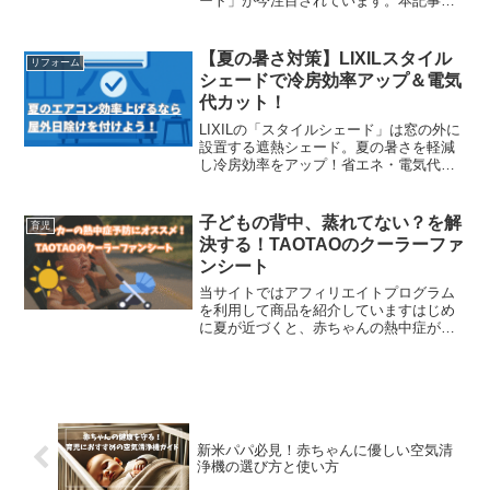
ート」が今注目されています。本記事で
は、抱っこひもの課題やヒップシートの
魅力、選び方のポイントから実際の使用
体験談までを、カジュアルでわかりやす
【夏の暑さ対策】LIXILスタイル
リフォーム
くご紹介します。
シェードで冷房効率アップ＆電気
代カット！
LIXILの「スタイルシェード」は窓の外に
設置する遮熱シェード。夏の暑さを軽減
し冷房効率をアップ！省エネ・電気代節
約・デザイン性にも優れたおすすめ日よ
けアイテムをわかりやすく紹介します。
子どもの背中、蒸れてない？を解
育児
決する！TAOTAOのクーラーファ
ンシート
当サイトではアフィリエイトプログラム
を利用して商品を紹介していますはじめ
に夏が近づくと、赤ちゃんの熱中症が気
になる時期になります。特にベビーカー
やチャイルドシートを使用していると、
背中に熱がこもり、汗をかいてしまうこ
とが多いですよね。暑さが...
新米パパ必見！赤ちゃんに優しい空気清
浄機の選び方と使い方