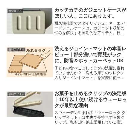
カッチカチのガジェットケースが
ガジェット
ほしい人。ここにあります。
耐久性抜群でスタイリッシュ！ネーエ ハ
ードシェルケースは、ガジェット収納の
悩みを解決する画期的なアイテム。日常
から旅行まで大活躍！
洗えるジョイントマットの本音レ
便利アイテム
ビュー｜部分洗いで育児がラク
に、防音＆ホットカーペットOK
子どもの食べこぼしでラグの洗濯に疲れ
ていませんか？「洗える厚手のウレタン
入りジョイントマット」を実際に使って
わかった“部分洗いのラクさ”“転倒時の安
心”“防音・断熱・ホットカーペット対
応”まで、カジュアルに本音レビュー。お
お菓子を止めるクリップの決定版
便利アイテム
すすめの使い方と注意点も。
｜10年以上使い続けるウェーロッ
クが最強な理由
スウェーデン生まれの「ウェーロック ク
リップイット」は丈夫で長持ちする袋ク
リップ。私も10年以上愛用している実体
験レビューをもとに、サイズ展開やグッ
ドデザイン賞の受賞歴まで詳しく解説し