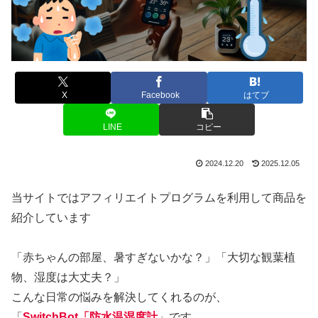
X
Facebook
はてブ
LINE
コピー
2024.12.20
2025.12.05
当サイトではアフィリエイトプログラムを利用して商品を
紹介しています
「赤ちゃんの部屋、暑すぎないかな？」「大切な観葉植
物、湿度は大丈夫？」
こんな日常の悩みを解決してくれるのが、
「
SwitchBot「防水温湿度計
」です。