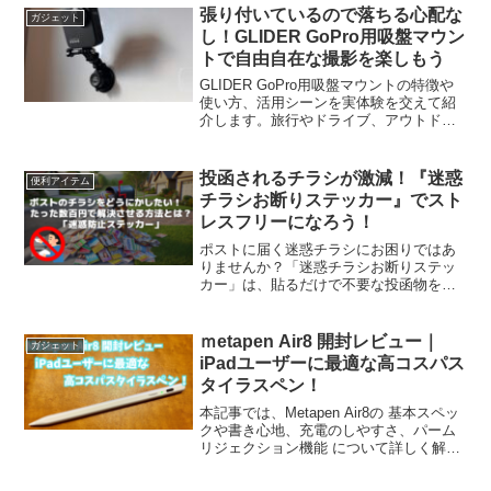
ます。
張り付いているので落ちる心配な
ガジェット
し！GLIDER GoPro用吸盤マウン
トで自由自在な撮影を楽しもう
GLIDER GoPro用吸盤マウントの特徴や
使い方、活用シーンを実体験を交えて紹
介します。旅行やドライブ、アウトドア
での定点撮影に最適なGoProアクセサリ
ーです。
投函されるチラシが激減！『迷惑
便利アイテム
チラシお断りステッカー』でスト
レスフリーになろう！
ポストに届く迷惑チラシにお困りではあ
りませんか？「迷惑チラシお断りステッ
カー」は、貼るだけで不要な投函物を激
減させる便利なアイテムです。高耐久・
防水仕様で屋外でも安心して使え、シン
プルながら目立つデザインで業者にしっ
ｍetapen Air8 開封レビュー｜
ガジェット
かり意思を伝えます。ゴミが減るだけで
iPadユーザーに最適な高コスパス
なく、日々のストレスも解消！ポストの
タイラスペン！
環境を今すぐ快適に変えませんか？
本記事では、Metapen Air8の 基本スペッ
クや書き心地、充電のしやすさ、パーム
リジェクション機能 について詳しく解
説。さらに、Apple Pencilとの比較やメリ
ット・デメリット も紹介しているので、