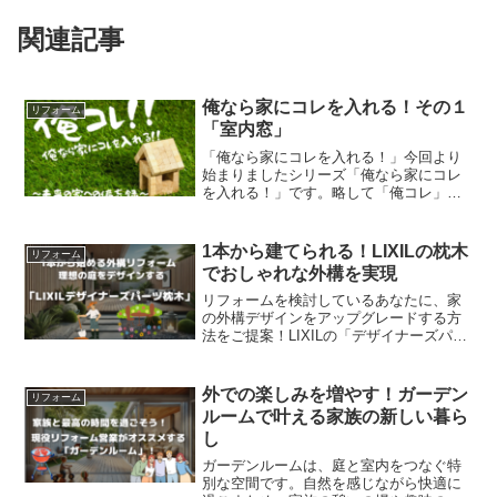
関連記事
俺なら家にコレを入れる！その１
リフォーム
「室内窓」
「俺なら家にコレを入れる！」今回より
始まりましたシリーズ「俺なら家にコレ
を入れる！」です。略して「俺コレ」イ
ンテリアや建材が大好きな私の好みにブ
ッ刺さる商品や雰囲気などを超個人的偏
見を交えてご紹介していくシリーズで
1本から建てられる！LIXILの枕木
リフォーム
す。「なんか変わった建材な...
でおしゃれな外構を実現
リフォームを検討しているあなたに、家
の外構デザインをアップグレードする方
法をご提案！LIXILの「デザイナーズパー
ツ枕木」は、デザイン性・耐久性・施工
性のすべてを兼ね備えた外構パーツで
す。この記事では、具体的な活用方法や
外での楽しみを増やす！ガーデン
リフォーム
施工のポイント、リフォームに役立つア
ルームで叶える家族の新しい暮ら
イデアをたっぷりご紹介。理想の庭づく
し
りのヒントが詰まった内容を、ぜひチェ
ックしてください！
ガーデンルームは、庭と室内をつなぐ特
別な空間です。自然を感じながら快適に