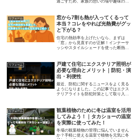
過ごすため、家族の憩いの場や趣味の時
間を楽しむスペースとして最適です。こ
の記事では、ガーデンルームのメリット
や活用アイデア、選び方のポイントを詳
窓から7割も熱が入ってくるって
リフォーム
しくご紹介します。
本当？コレをやれば光熱費がグッ
と下がる？
住宅の熱効率を上げたいなら、まずは
「窓」から見直すのが正解！インナーサ
ッシやスタイルシェードを使った断熱対
策で、冷暖房費をグッと節約できます。
戸建て住宅の光熱費に悩む夫婦必見の記
事です。
戸建て住宅にエクステリア照明が
リフォーム
必要な理由とメリット｜防犯・演
出・利便性
最近、防犯に関するニュースをよく見る
ようになりました。この記事ではエクス
テリアライトを防犯対策として取り入れ
る方法をご紹介しています。
観葉植物のために冬は温室を活用
リフォーム
してみよう！｜タカショーの温室
を実際に使ってみた！
冬場の観葉植物の管理に悩んでいません
か？手軽に使える温室で植物を元気に冬