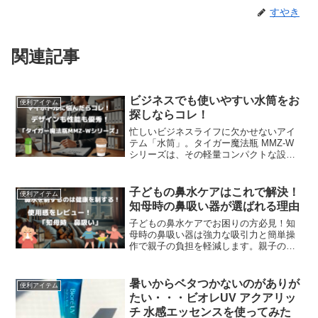
すやき
関連記事
ビジネスでも使いやすい水筒をお
便利アイテム
探しならコレ！
忙しいビジネスライフに欠かせないアイ
テム「水筒」。タイガー魔法瓶 MMZ-W
シリーズは、その軽量コンパクトな設計
と優れた保温・保冷性能で、多くのビジ
ネスマンに支持されています。この記事
では、特におすすめの3モデルの特徴を徹
子どもの鼻水ケアはこれで解決！
便利アイテム
底解説！容量別の使い勝手や、デザイン
知母時の鼻吸い器が選ばれる理由
性、お手入れのしやすさなど、選ぶ際に
役立つポイントを詳しくご紹介します。
子どもの鼻水ケアでお困りの方必見！知
母時の鼻吸い器は強力な吸引力と簡単操
作で親子の負担を軽減します。親子の快
適な生活をサポート！知母時の鼻吸い器
で風邪シーズンもストレスフリーに乗り
越えましょう。
暑いからベタつかないのがありが
便利アイテム
たい・・・ビオレUV アクアリッ
チ 水感エッセンスを使ってみた