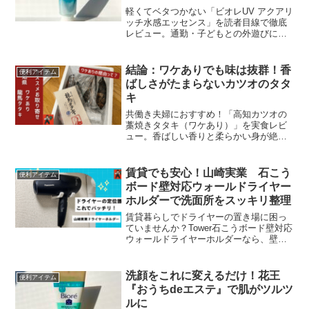
軽くてベタつかない「ビオレUV アクアリ
ッチ水感エッセンス」を読者目線で徹底
レビュー。通勤・子どもとの外遊びに最
適な理由や実際の使い心地を紹介。さら
にアウトドアや長時間の紫外線対策にお
すすめの「サンカット パーフェクトUVシ
結論：ワケありでも味は抜群！香
便利アイテム
リーズ」も解説します。
ばしさがたまらないカツオのタタ
キ
共働き夫婦におすすめ！「高知カツオの
藁焼きタタキ（ワケあり）」を実食レビ
ュー。香ばしい香りと柔らかい身が絶
品。忙しい日でも簡単にごちそうを楽し
める。
賃貸でも安心！山崎実業 石こう
便利アイテム
ボード壁対応ウォールドライヤー
ホルダーで洗面所をスッキリ整理
賃貸暮らしでドライヤーの置き場に困っ
ていませんか？Tower石こうボード壁対応
ウォールドライヤーホルダーなら、壁に
簡単取り付けできて省スペース収納が可
能。耐久性も十分で、洗面所をおしゃれ
にスッキリ整理できます。
洗顔をこれに変えるだけ！花王
便利アイテム
『おうちdeエステ』で肌がツルツ
ルに